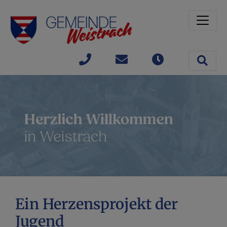
Sprungmarken
Springe direkt zu:
Site 
+43(0)
gemeinde@weistrach
Öffnungszeit
7477 /
42363
Ein Herzensprojekt der
Jugend