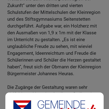
Zukunft“ unter den dritten und vierten
Schulstufen der Mittelschulen der Kleinregion
und des Stiftsgymnasiums Seitenstetten
durchgeführt. Aufgabe war, ein Holzherz mit
den Ausmaßen von 1,9 x 1m mit der Klasse
im Unterricht zu gestalten. „Es ist eine
unglaubliche Freude zu sehen, mit wieviel
Engagement, Ideenreichtum und Freude die
Schülerinnen und Schüler die Herzen gestaltet
haben“, freut sich der Obmann der Kleinregion
Bürgermeister Johannes Heuras.
Die Zugänge der Gestaltung waren sehr
vielfältig und kreativ. „An dieser Stelle sei
besonders unseren Schulen, den Direktorinnen
und Direktoren, Klassenvorständen und dem