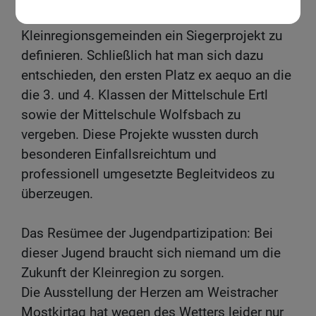
Jurymitglieder aus allen sieben
Kleinregionsgemeinden ein Siegerprojekt zu
definieren. Schließlich hat man sich dazu
entschieden, den ersten Platz ex aequo an die
die 3. und 4. Klassen der Mittelschule Ertl
sowie der Mittelschule Wolfsbach zu
vergeben. Diese Projekte wussten durch
besonderen Einfallsreichtum und
professionell umgesetzte Begleitvideos zu
überzeugen.
Das Resümee der Jugendpartizipation: Bei
dieser Jugend braucht sich niemand um die
Zukunft der Kleinregion zu sorgen.
Die Ausstellung der Herzen am Weistracher
Mostkirtag hat wegen des Wetters leider nur