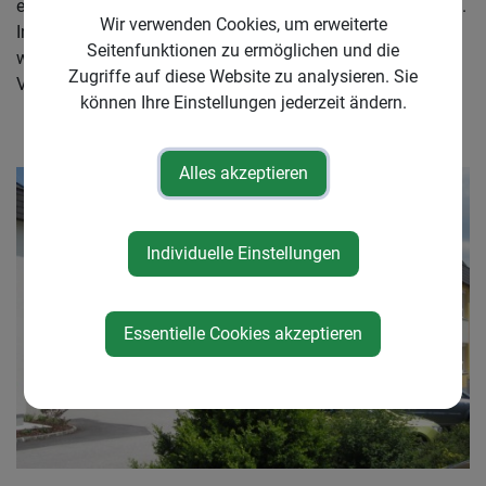
eine Nachmittagsbetreuung sowie eine Morgenaufsicht an.
Wir verwenden Cookies, um erweiterte
Informationen zu aktuellen Terminen, Downloads und
Seitenfunktionen zu ermöglichen und die
wichtigen Unterlagen finden Sie auf der Website der
Zugriffe auf diese Website zu analysieren. Sie
Volksschule.
können Ihre Einstellungen jederzeit ändern.
Alles akzeptieren
Individuelle Einstellungen
Essentielle Cookies akzeptieren