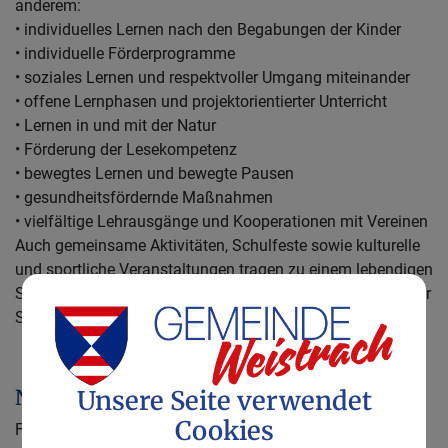
anderem:
• individuelles Lernen nach den Begabungen der Kinder
• individuelle Förderprogramme
• soziales Lernen und respektvoller Umgang miteinander
• offene Lernphasen und projektorientierter Unterricht
• Lernen in und mit der Natur
• Förderung der Lesekompetenz
• bewegtes Lernen und bewegte Pausen
• gesundheitsfördernde Maßnahmen
• vielfältige Lehrausgänge und Kooperationen mit Vereinen
Auch gemeinsame Aktivitäten, Schulfeste sowie kulturelle
und sportliche Veranstaltungen tragen zu einem lebendigen
Schulalltag bei und stärken die Gemeinschaft innerhalb der
Schule.
Nachmittagsbetreung Angebote
Unsere Seite verwendet
Cookies
Für Familien bietet die Volksschule Weistrach zusätzlich