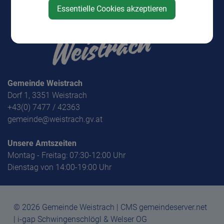
Essentielle Cookies akzeptieren
Gemeinde Weistrach
Dorf 1, 3351 Weistrach
+43(0) 7477 / 42363
gemeinde@weistrach.gv.at
Unsere Amtszeiten
Montag - Freitag: 07:30-12:00 Uhr
Dienstag von 14:00-19:00 Uhr
© 2026 Gemeinde Weistrach | CMS gemeindeserver.net
| i-gap Schwingenschlögl & Welser OG