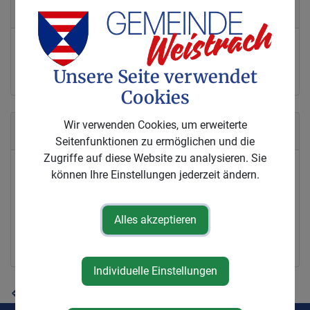
Kontakt
07477/423 63 14
sabine.reiter@weistrach.gv.at
Unsere Seite verwendet
Cookies
Wir verwenden Cookies, um erweiterte
Abteilungen
Seitenfunktionen zu ermöglichen und die
Zugriffe auf diese Website zu analysieren. Sie
Buchhaltung
können Ihre Einstellungen jederzeit ändern.
Bürgerservice
Meldeamt
Alles akzeptieren
Verwaltung
Individuelle Einstellungen
⇐ zurück