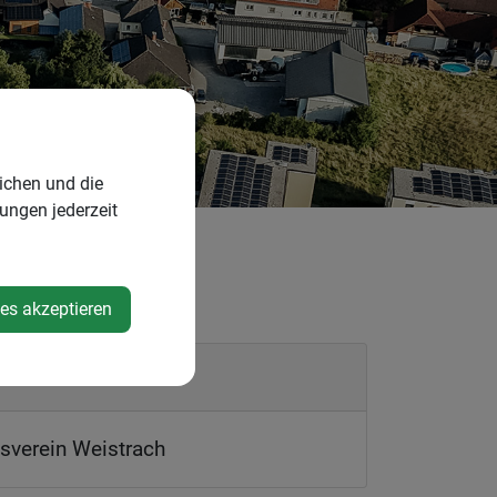
ichen und die
lungen jederzeit
ies akzeptieren
nstalter
sverein Weistrach