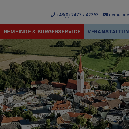
+43(0) 7477 / 42363
gemeinde@
GEMEINDE & BÜRGERSERVICE
VERANSTALTUNG