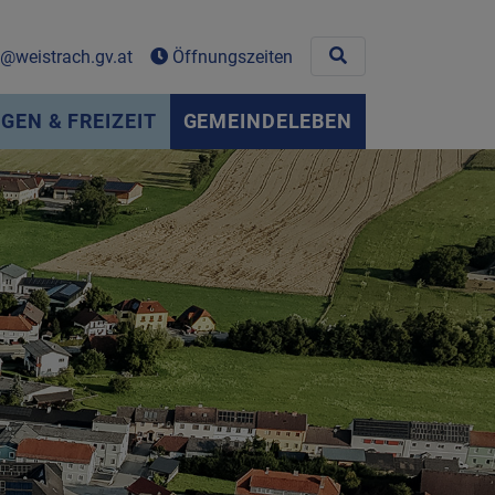
Site search toggle
weistrach.gv.at
Öffnungszeiten
EN & FREIZEIT
GEMEINDELEBEN