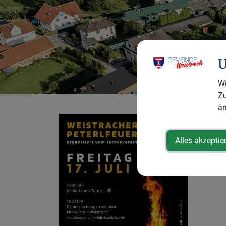
U
Wi
Zu
än
We
Alles akzeptie
Fre