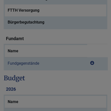
FTTH Versorgung
Bürgerbegutachtung
Fundamt
Name
Download
Download
Fundgegenstände
Budget
2026
Name
Downl