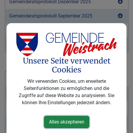
Gemeinderatsprotokoll Dezember 2025
Down
Gemeinderatsprotokoll September 2025
Down
Gemeinderatsprotokoll Juni 2025
Down
Gemeinderatsprotokoll März 2025
Down
Unsere Seite verwendet
Trinkwasserbefunde
Cookies
Name
Wir verwenden Cookies, um erweiterte
Download
Seitenfunktionen zu ermöglichen und die
Down
Trinkwasserbefund Ortsnetz 2026
Zugriffe auf diese Website zu analysieren. Sie
können Ihre Einstellungen jederzeit ändern.
Trinkwasserbefund Pfarrsiedlung 2025
Down
Alles akzeptieren
Trinkwasserbefund Pfarrsiedlung 2024
Down