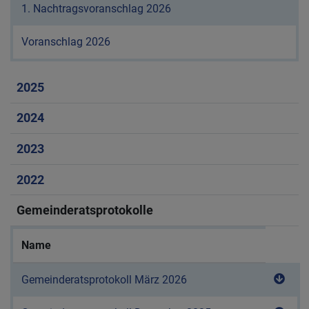
Downl
1. Nachtragsvoranschlag 2026
Downl
Voranschlag 2026
2025
2024
2023
2022
Gemeinderatsprotokolle
Name
Download
Down
Gemeinderatsprotokoll März 2026