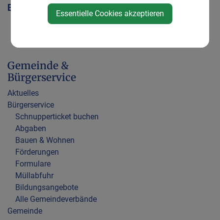
Bildungsangebote
Alle
Essentielle Cookies akzeptieren
Gemeindeverbände
Gemeinde &
Bürgerservice
Aktuelles
Bürgerservice
Schnupperticket buchen
Abgaben
Bauen & Wohnen
Förderungen
Formulare
Müllabfuhr
Bildungsangebote
Alle Gemeindeverbände
Gemeinde