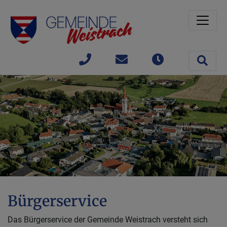
Sprungmarken
Springe direkt zu:
Site 
+43(0)
gemeinde@weistrach
Öffnungszeit
7477 /
42363
Bürgerservice
Das Bürgerservice der Gemeinde Weistrach versteht sich