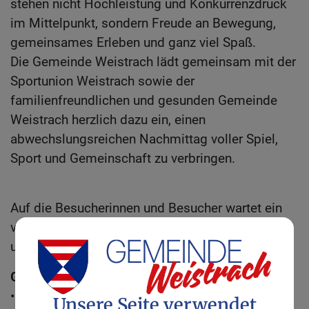
stehen nicht Hochleistung und Konkurrenzdruck
im Mittelpunkt, sondern Freude an Bewegung,
gemeinsames Erleben und ganz viel Spaß.
Die Gemeinde Weistrach lädt gemeinsam mit der
Sportunion Weistrach sowie der
familienfreundlichen und gesunden Gemeinde
Weistrach herzlich dazu ein, einen
abwechslungsreichen Nachmittag voller Spiel,
Sport und Gemeinschaft zu verbringen.
Auf die Besucherinnen und Besucher wartet ein
vielfältiges Programm mit zahlreichen Stationen
und Bewerben.
Geplant sind unter anderem:
• 60 Meter Lauf
Unsere Seite verwendet