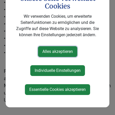
• Weitsprung
Cookies
• Weitwurf
• Hindernisparcours
Wir verwenden Cookies, um erweiterte
Seitenfunktionen zu ermöglichen und die
• Eierlauf
Zugriffe auf diese Website zu analysieren. Sie
• Bobbycar Rennen
können Ihre Einstellungen jederzeit ändern.
• Dosenwerfen
• Spaßstationen für Kleinkinder
Alles akzeptieren
• Eltern Kind Bewerbe
Individuelle Einstellungen
Für Kinder von drei bis fünf Jahren stehen vor
allem Spiel, Bewegung und das gemeinsame
Mitmachen im Vordergrund. Alle Teilnehmerinnen
Essentielle Cookies akzeptieren
und Teilnehmer dieser Altersgruppe erhalten eine
Urkunde.