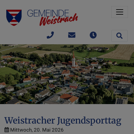
Sprungmarken
Springe direkt zu:
Site 
+43(0)
gemeinde@weistrach
Öffnungszeit
7477 /
42363
Weistracher Jugendsporttag
Mittwoch, 20. Mai 2026