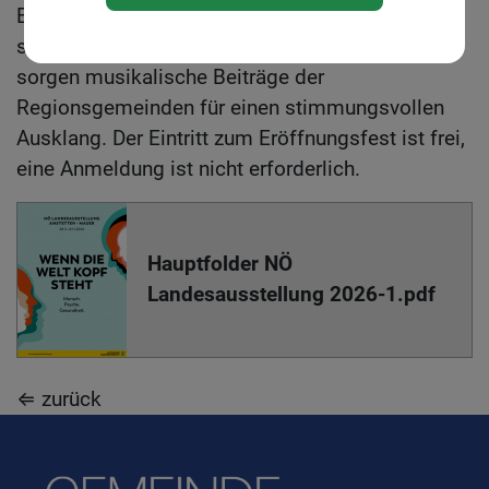
Eröffnung mit dem Einzug der Regionspartner
sowie Landesrat Anton Kasser, anschließend
sorgen musikalische Beiträge der
Regionsgemeinden für einen stimmungsvollen
Ausklang. Der Eintritt zum Eröffnungsfest ist frei,
eine Anmeldung ist nicht erforderlich.
Hauptfolder NÖ
Landesausstellung 2026-1.pdf
⇐ zurück