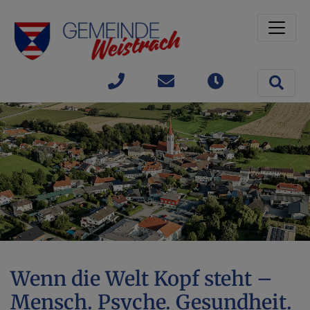
Sprungmarken
Springe direkt zu:
Site 
+43(0)
gemeinde@weistrach
Öffnungszeit
7477 /
42363
Wenn die Welt Kopf steht –
Mensch. Psyche. Gesundheit.