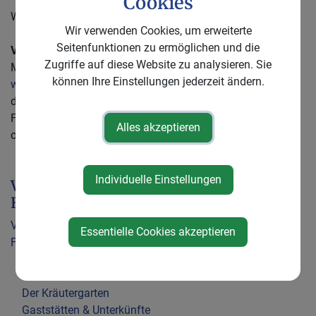
Cookies
Weitere Tipps und Infos finden Sie auf
Autoverbrauch.at
Wir verwenden Cookies, um erweiterte
Seitenfunktionen zu ermöglichen und die
VOR-Routenplaner
Zugriffe auf diese Website zu analysieren. Sie
Mit dem multimodalen, österreichweiten Routenplaner auf
können Ihre Einstellungen jederzeit ändern.
www.vor.at
oder der AnachB | VOR App finden Sie immer
die beste Route von A nach B – ob mit Öffis, Fahrrad, zu
Fuß, dem Auto oder eine Kombination daraus. VOR-Widget
Alles akzeptieren
oder Link: VOR-Routeplaner bzw. App Info auf
www.vor.at
.
Individuelle Einstellungen
Veranstaltungen &
Freizeit
Veranstaltungen
Essentielle Cookies akzeptieren
Freizeitangebote
Elisabethwarte
Mostbrunnen
Der Kräutergarten
Gaststätten & Unterkünfte