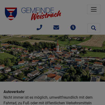
Sprungmarken
Springe direkt zu:
Site 
+43(0)
gemeinde@weistrach
Öffnungszeit
7477 /
42363
Autoverkehr
Nicht immer ist es möglich, umweltfreundlich mit dem
Fahrrad, zu Fuß oder mit öffentlichen Verkehrsmitteln