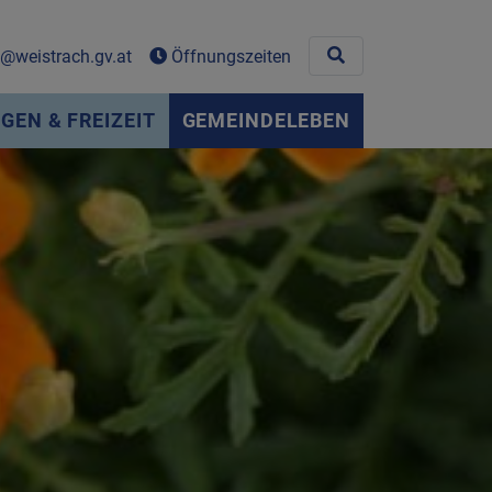
Site search toggle
weistrach.gv.at
Öffnungszeiten
EN & FREIZEIT
GEMEINDELEBEN