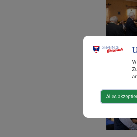
U
Wi
Zu
än
Alles akzeptie