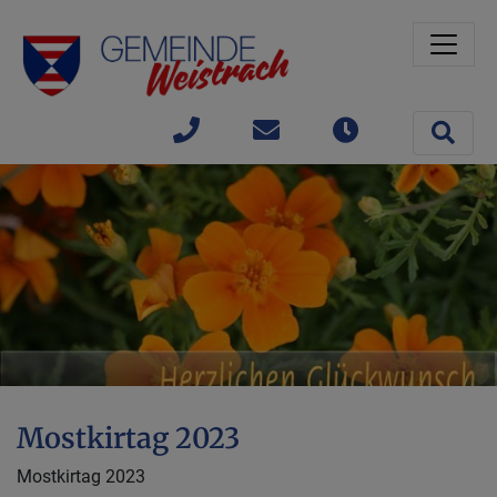
Sprungmarken
Springe direkt zu:
Site 
+43(0)
gemeinde@weistrach
Öffnungszeit
7477 /
42363
Mostkirtag 2023
Mostkirtag 2023