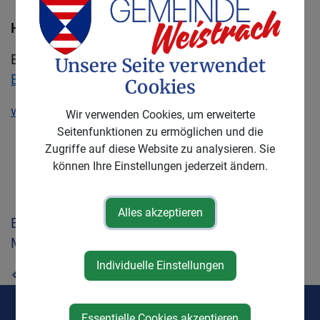
Hinweis
Es gelten die Bestimmungen der
NÖ
Unsere Seite verwendet
BAUORDNUNG 2014
Cookies
www.noel.gv.at
Wir verwenden Cookies, um erweiterte
Seitenfunktionen zu ermöglichen und die
Zugriffe auf diese Website zu analysieren. Sie
können Ihre Einstellungen jederzeit ändern.
Alles akzeptieren
Erklaerungzumbauplatz.pdf
Mittwoch, 25. Februar 2026
Individuelle Einstellungen
⇐ zurück
Essentielle Cookies akzeptieren