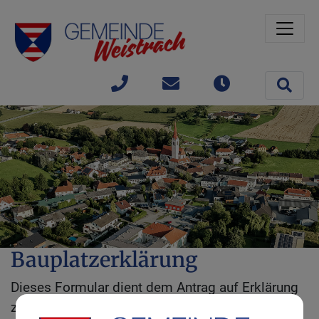
Sprungmarken
Springe direkt zu:
Site 
+43(0)
gemeinde@weistrach
Öffnungszeit
7477 /
42363
Bauplatzerklärung
Dieses Formular dient dem Antrag auf Erklärung
zum Bauplatz.