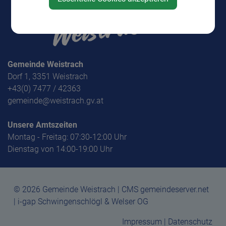
Gemeinde Weistrach
Dorf 1, 3351 Weistrach
+43(0) 7477 / 42363
gemeinde@weistrach.gv.at
Unsere Amtszeiten
Montag - Freitag: 07:30-12:00 Uhr
Dienstag von 14:00-19:00 Uhr
© 2026 Gemeinde Weistrach | CMS gemeindeserver.net
| i-gap Schwingenschlögl & Welser OG
Impressum
|
Datenschutz