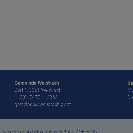
Gemeinde Weistrach
Un
Dorf 1, 3351 Weistrach
Mo
+43(0) 7477 / 42363
Di
gemeinde@weistrach.gv.at
ver.net | i-gap Schwingenschlögl & Welser OG