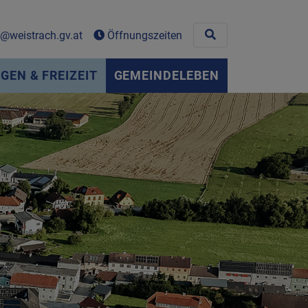
Site search toggle
weistrach.gv.at
Öffnungszeiten
EN & FREIZEIT
GEMEINDELEBEN