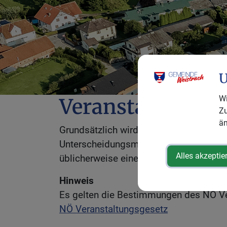
U
Wi
Veranstaltung -
Zu
än
Grundsätzlich wird zwischen öffentlich
Unterscheidungsmerkmal ist die allgemei
Alles akzeptie
üblicherweise eine Meldung bei der z
Hinweis
Es gelten die Bestimmungen des NÖ Ve
NÖ Veranstaltungsgesetz