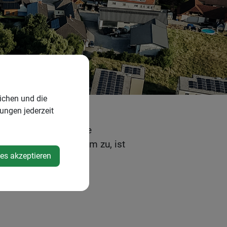
ichen und die
lungen jederzeit
den. Das wesentlichste
rifft dieses Kriterium zu, ist
ies akzeptieren