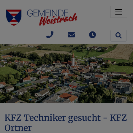
Sprungmarken
Springe direkt zu:
Site 
+43(0)
gemeinde@weistrach
Öffnungszeit
7477 /
42363
KFZ Techniker gesucht - KFZ
Ortner