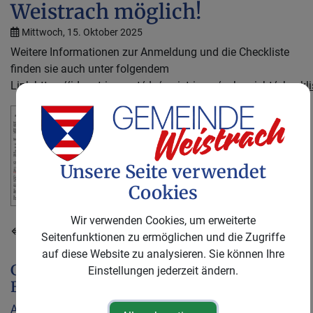
Weistrach möglich!
Mittwoch, 15. Oktober 2025
Weitere Informationen zur Anmeldung und die Checkliste
finden sie auch unter folgendem
Link
https://idaustria.gv.at/de/registrieren/uebersicht/checkli
ID fertig.pdf
Unsere Seite verwendet
Cookies
Wir verwenden Cookies, um erweiterte
⇐ zurück
Seitenfunktionen zu ermöglichen und die Zugriffe
auf diese Website zu analysieren. Sie können Ihre
Gemeinde &
Einstellungen jederzeit ändern.
Bürgerservice
Aktuelles