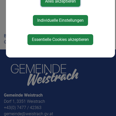
Alles akzeptieren
Amtstafel
Neuigkeiten
Gemeindezeitung
Individuelle Einstellungen
Schmankerlmarkt
Ferienprogramm 2026
Bürgerservice
Essentielle Cookies akzeptieren
Gemeinde
Gemeinde Weistrach
Dorf 1, 3351 Weistrach
+43(0) 7477 / 42363
gemeinde@weistrach.gv.at