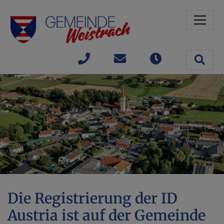
Sprungmarken
Springe direkt zu:
Site 
+43(0)
gemeinde@weistrach
Öffnungszeit
7477 /
42363
Die Registrierung der ID
Austria ist auf der Gemeinde