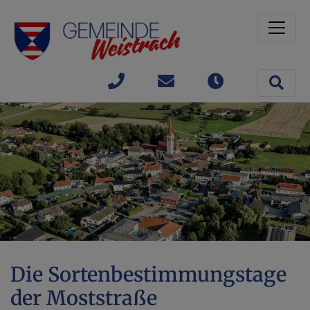
Sprungmarken
Springe direkt zu:
Site 
+43(0)
gemeinde@weistrach
Öffnungszeit
7477 /
42363
Die Sortenbestimmungstage
der Moststraße