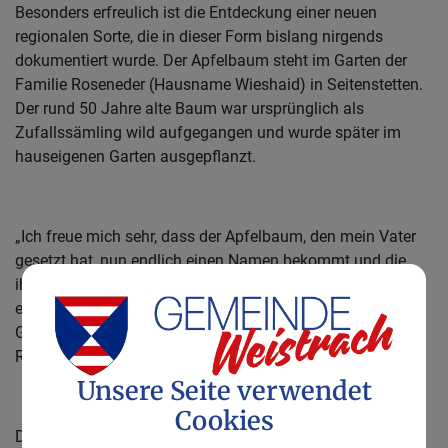
Besonders erfreulich ist die Entdeckung einer neuen
regionalen Sorte, die in dieser Form bislang nirgends
dokumentiert wurde. Der Apfelbaum steht im Garten der
Familie Roseneder (Hausname Wieshaid) in Seitenstetten.
Der rund 50 Jahre alte Baum war ursprünglich als
Zufallssämling wild aufgegangen und wurde später im
hauseigenen Garten ausgepflanzt.
„Ich freue mich sehr, dass der Apfelbaum, den mein Vater
gesetzt hat, nun endlich einen Namen bekommt und die
ihm gebührende Würdigung. Und es macht mich stolz, so
ein einzigartiges Kulturlandschaftsgut direkt in unserem
Garten stehen zu haben“, so die Baumbesitzerin Maria
Roseneder.
Unsere Seite verwendet
Cookies
Der Apfel fällt durch seine leuchtend gelbe Grundfarbe und