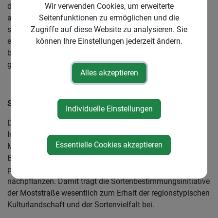
Wir verwenden Cookies, um erweiterte
durch rote, deutlich ausgeprägte Streifen in der Stielgrube
Seitenfunktionen zu ermöglichen und die
auf. Geschmacklich zeigt er ein sehr süßes bis süß-
Zugriffe auf diese Website zu analysieren. Sie
säuerliches, aromatisch-würziges Profil. Er wird im aktuell
können Ihre Einstellungen jederzeit ändern.
entstehenden Sortenbuch 2026 erstmals offiziell
beschrieben werden. Der definitive Sortenname wird
gemeinsam mit Familie Roseneder noch festgelegt.
Alles akzeptieren
Sortenbestimmung als jährlicher Fixpunkt
Individuelle Einstellungen
Die Sortenbestimmungstage haben sich als zentrale
Initiative im Bereich der Streuobstkultur in der Region
Essentielle Cookies akzeptieren
Moststraße etabliert. Nur wer die Sorte der Apfel- und
Birnbäume im eigenen Garten kennt, kann diese richtig
pflegen, erhalten und eventuell geeignete Sorten
nachpflanzen. Damit trägt die Sortenbestimmungsinitiative
der Moststraße wesentlich zum Erhalt der regionstypischen
Kulturlandschaft und der Sortenvielfalt bei.