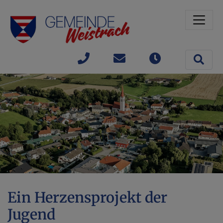
Sprungmarken
Springe direkt zu:
Site 
+43(0)
gemeinde@weistrach
Öffnungszeit
7477 /
42363
Ein Herzensprojekt der
Jugend