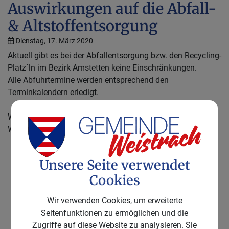
Auswirkungen auf die Abfall-
& Altstoffentsorgung
Dienstag, 17. März 2020
Aktuell gibt es bei der Abfallentsorgung bzw. den Recycling-
Platz´ln im Bezirk Amstetten keine Einschränkungen.
Alle Abfuhrtermine werden entsprechend den
Terminkalendern erledigt.
Weitere Informationen erhalten Sie jeweils hier auf dieser
Website:
www.gda.gv.at/Coronavirus
Unsere Seite verwendet
Cookies
Wir verwenden Cookies, um erweiterte
Seitenfunktionen zu ermöglichen und die
Zugriffe auf diese Website zu analysieren. Sie