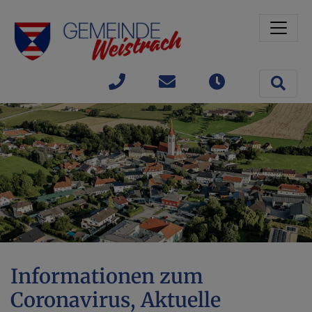
Sprungmarken
Springe direkt zu:
Site 
+43(0)
gemeinde@weistrach
Öffnungszeit
7477 /
42363
Informationen zum
Coronavirus, Aktuelle