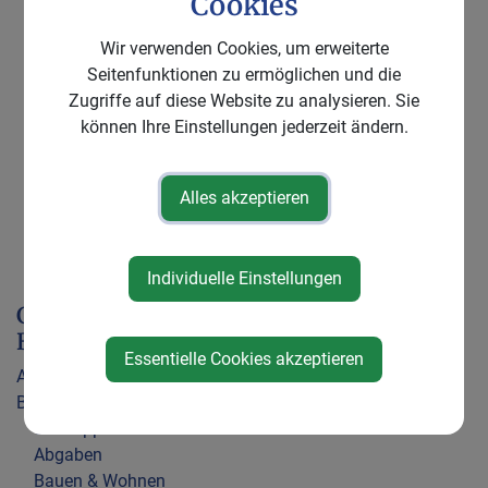
Cookies
Unterhaltsansprüche nach der Scheidung
Scheidungen mit Schuldausspruch
Wir verwenden Cookies, um erweiterte
Scheidungen ohne Schuldausspruch
Seitenfunktionen zu ermöglichen und die
Scheidung in der
EU
Zugriffe auf diese Website zu analysieren. Sie
können Ihre Einstellungen jederzeit ändern.
Formulare
zu diesem Thema
Letzte Aktualisierung:
03.03.2026
Alles akzeptieren
Für den Inhalt verantwortlich:
oesterreich.gv.at-
Redaktion
Individuelle Einstellungen
Gemeinde &
Bürgerservice
Essentielle Cookies akzeptieren
Aktuelles
Bürgerservice
Schnupperticket buchen
Abgaben
Bauen & Wohnen