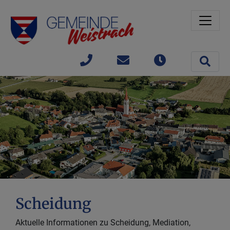
Sprungmarken
Springe direkt zu:
Site 
+43(0)
gemeinde@weistrach
Öffnungszeit
7477 /
42363
Scheidung
Aktuelle Informationen zu Scheidung, Mediation,