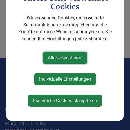
Cookies
A3_Gemeindeaushang_MV
Wir verwenden Cookies, um erweiterte
Seitenfunktionen zu ermöglichen und die
Nord 2.pdf
Zugriffe auf diese Website zu analysieren. Sie
können Ihre Einstellungen jederzeit ändern.
⇐ zurück
Alles akzeptieren
Individuelle Einstellungen
Essentielle Cookies akzeptieren
Gemeinde Weistrach
Dorf 1, 3351 Weistrach
+43(0) 7477 / 42363