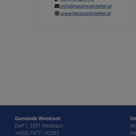
info@herzmostviertel.at
www.herzmostviertel.at
Gemeinde Weistrach
Un
Dorf 1, 3351 Weistrach
Mo
+43(0) 7477 / 42363
Di