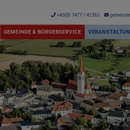
+43(0) 7477 / 42363
gemeinde@
GEMEINDE & BÜRGERSERVICE
VERANSTALTUNG