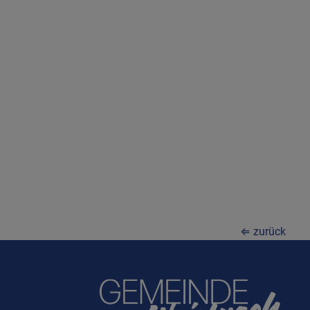
⇐ zurück