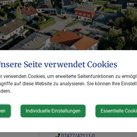
nsere Seite verwendet Cookies
Herz des Mostvie
r verwenden Cookies, um erweiterte Seitenfunktionen zu ermögl
griffe auf diese Website zu analysieren. Sie können Ihre Einstel
Unter unserer Webside finden Sie die aktuell
dern.
sowie die Veranstaltungen
ren
Individuelle Einstellungen
Essentielle Cook
Kontakt
07477/42111-0