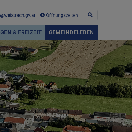
Site search toggle
weistrach.gv.at
Öffnungszeiten
EN & FREIZEIT
GEMEINDELEBEN