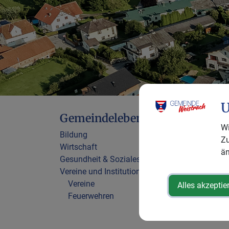
U
Gemeindeleben
Wi
Bildung
Zu
Wirtschaft
än
Gesundheit & Soziales
Vereine und Institutionen
Vereine
Alles akzeptie
Feuerwehren