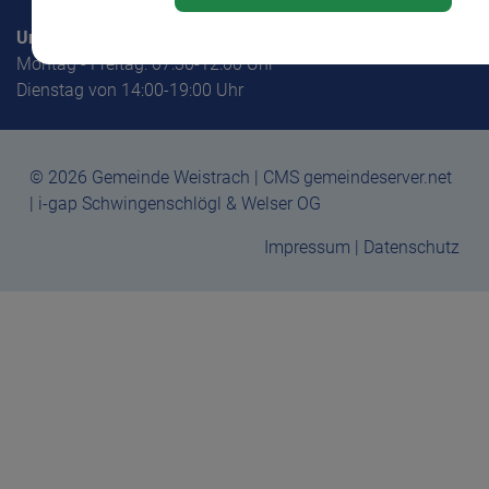
Unsere Amtszeiten
Montag - Freitag: 07:30-12:00 Uhr
Dienstag von 14:00-19:00 Uhr
© 2026 Gemeinde Weistrach | CMS gemeindeserver.net
| i-gap Schwingenschlögl & Welser OG
Impressum
|
Datenschutz