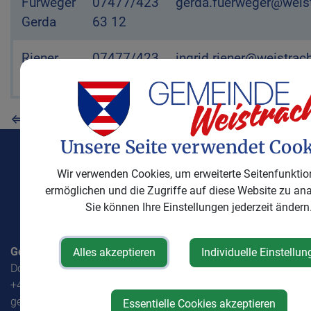
Name
Fürweger
Telefon
07477/423
E-Mail
gerda.fuerweger@weist
Internet
Gerda
63 12
Riener
07477/423
ingrid.riener@weistrach
Ingrid
63 15
⇐ zurück
Unsere Seite verwendet Cook
Wir verwenden Cookies, um erweiterte Seitenfunktio
ermöglichen und die Zugriffe auf diese Website zu ana
Sie können Ihre Einstellungen jederzeit ändern
Gemeinde Weistrach
Alles akzeptieren
Individuelle Einstellun
Dorf 1, 3351 Weistrach
+43(0) 7477 / 42363
gemeinde@weistrach.gv.at
Essentielle Cookies akzeptieren